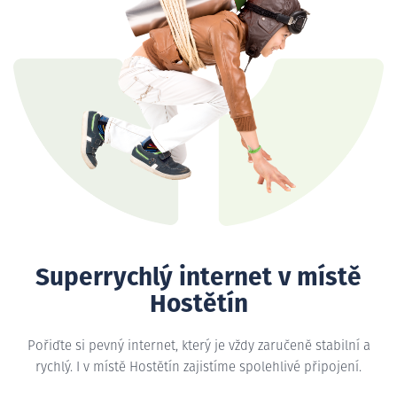
Superrychlý internet v místě
Hostětín
Pořiďte si pevný internet, který je vždy zaručeně stabilní a
rychlý. I v místě Hostětín zajistíme spolehlivé připojení.