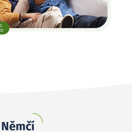
í Němčí