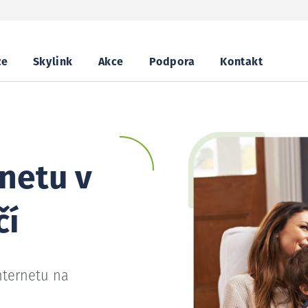
ze
Skylink
Akce
Podpora
Kontakt
netu v
čí
nternetu na