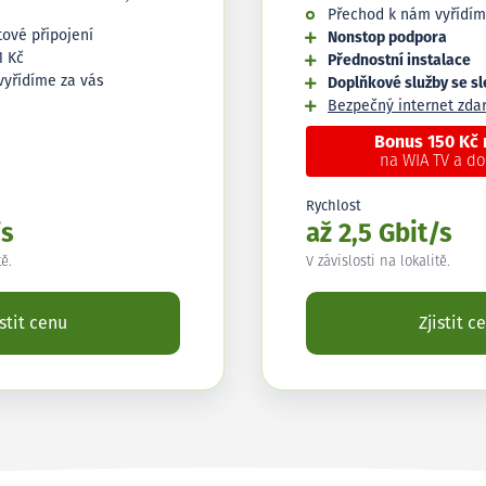
Přechod k nám vyřídím
tové připojení
Nonstop podpora
1 Kč
Přednostní instalace
vyřídíme za vás
Doplňkové služby se s
Bezpečný internet zd
Bonus 150 Kč
na WIA TV a d
Rychlost
/s
až 2,5 Gbit/s
tě.
V závislosti na lokalitě.
istit cenu
Zjistit c