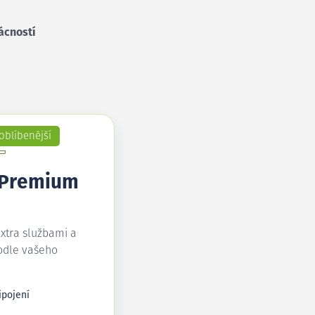
ácností
oblíbenější
 Premium
extra službami a
odle vašeho
ipojení