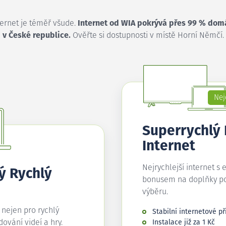
ternet je téměř všude.
Internet od WIA pokrývá přes 99 % dom
v České republice.
Ověřte si dostupnosti v místě Horní Němčí.
Nej
Superrychlý
Internet
Nejrychlejší internet s 
ý Rychlý
bonusem na doplňky p
výběru.
í nejen pro rychlý
Stabilní internetové př
edování videí a hry.
Instalace již za 1 Kč