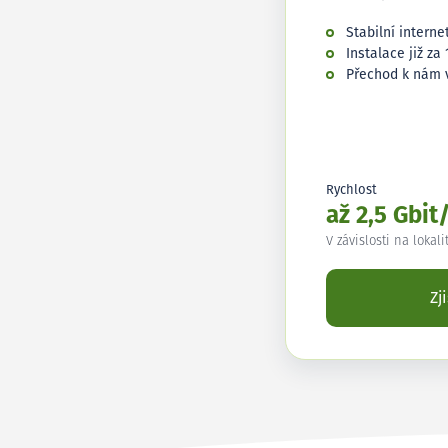
Stabilní interne
Instalace již za 
Přechod k nám 
Rychlost
až 2,5 Gbit
V závislosti na lokali
Zj