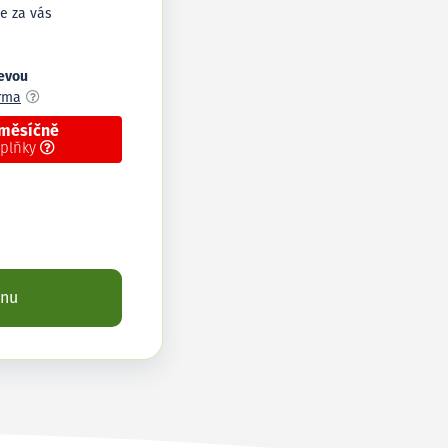
e za vás
levou
arma
 měsíčně
oplňky
enu