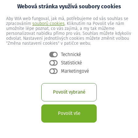
potřebujete dozvědět víc o připojení k internetu na
Webová stránka využívá soubory cookies
doma? Nechte nám na sebe kontakt a my se vám
obratem ozveme.
Aby WIA web fungoval, jak má, potřebujeme od vás souhlas se
zpracováním
souborů cookies
. Kliknutím na Povolit vše nám
umožníte lépe poznat, co vás zajímá, a my tak můžeme
personalizovat nabídku přímo pro vás. Souhlas můžete kdykoliv
odvolat. Nastavení jednotlivých cookies můžete změnit volbou
Zadejte telefonní číslo
"Změna nastavení cookies" v patičce webu.
Technické
Zavolejte mi
Statistické
Marketingové
Napište mi na WhatsApp
Povolit vybrané
Vaše telefonní číslo použijeme pouze k vyřízení vaší žádosti o
zavolání. Podrobnosti najdete v
o ochraně soukromí
.
Povolit vše