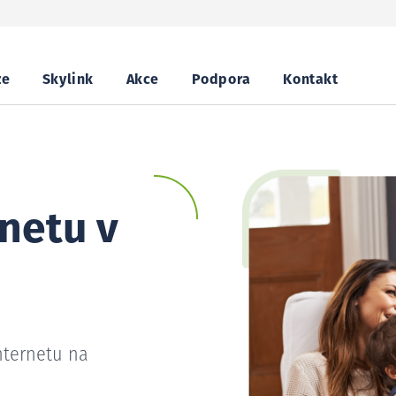
ze
Skylink
Akce
Podpora
Kontakt
netu v
nternetu na