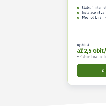
Stabilní interne
Instalace již za 
Přechod k nám 
Rychlost
až 2,5 Gbit
V závislosti na lokali
Zj