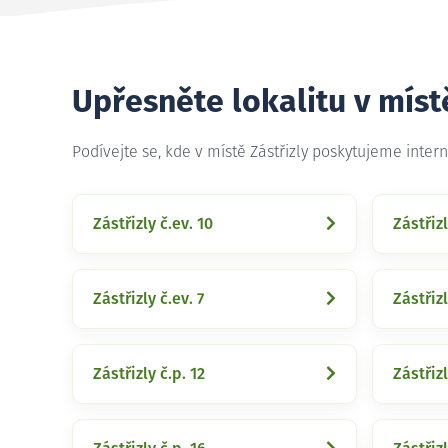
Upřesněte lokalitu v míst
Podívejte se, kde v místě Zástřizly poskytujeme inter
Zástřizly č.ev. 10
Zástřizl
Zástřizly č.ev. 7
Zástřizl
Zástřizly č.p. 12
Zástřizl