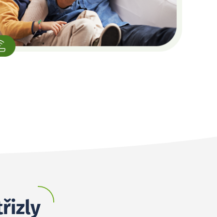
řizly