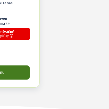
e za vás
levou
arma
 měsíčně
oplňky
enu