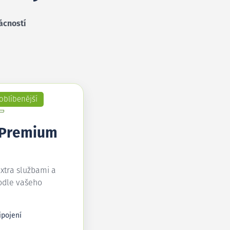
ácností
oblíbenější
 Premium
extra službami a
odle vašeho
ipojení