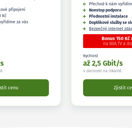
Přechod k nám vyřídím
tové připojení
Nonstop podpora
1 Kč
Přednostní instalace
vyřídíme za vás
Doplňkové služby se s
Bezpečný internet zd
Bonus 150 Kč
na WIA TV a d
Rychlost
/s
až 2,5 Gbit/s
tě.
V závislosti na lokalitě.
istit cenu
Zjistit c