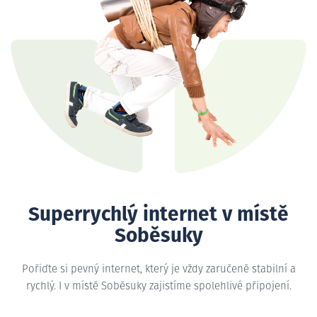
Superrychlý internet v místě
Soběsuky
Pořiďte si pevný internet, který je vždy zaručeně stabilní a
rychlý. I v místě Soběsuky zajistíme spolehlivé připojení.