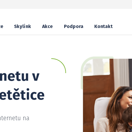
ze
Skylink
Akce
Podpora
Kontakt
netu v
etětice
nternetu na