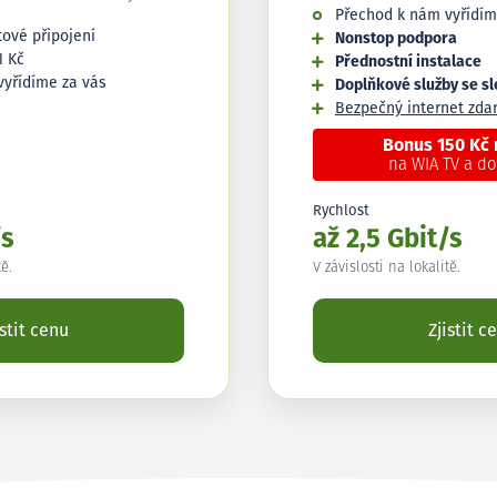
Přechod k nám vyřídím
tové připojení
Nonstop podpora
1 Kč
Přednostní instalace
vyřídíme za vás
Doplňkové služby se s
Bezpečný internet zd
Bonus 150 Kč
na WIA TV a d
Rychlost
/s
až 2,5 Gbit/s
tě.
V závislosti na lokalitě.
istit cenu
Zjistit c