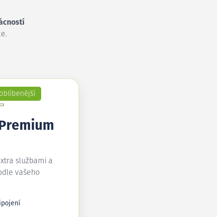
ácností
e.
oblíbenější
 Premium
extra službami a
odle vašeho
ipojení