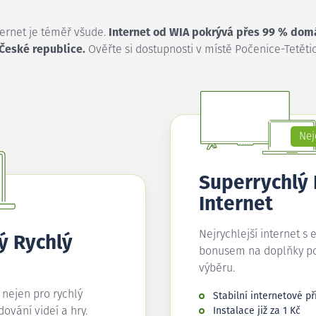
ternet je téměř všude.
Internet od WIA pokrývá přes 99 % dom
 České republice.
Ověřte si dostupnosti v místě Počenice-Tetětic
Nej
Superrychlý
Internet
Nejrychlejší internet s 
ý Rychlý
bonusem na doplňky p
výběru.
í nejen pro rychlý
Stabilní internetové př
edování videí a hry.
Instalace již za 1 Kč