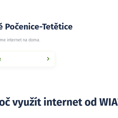
ě Počenice-Tetětice
jeme internet na doma.
e
oč využít internet od WIA