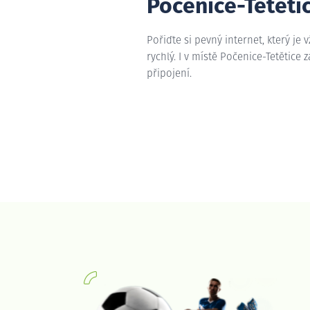
Počenice-Tetěti
Pořiďte si pevný internet, který je 
rychlý. I v místě Počenice-Tetětice 
připojení.