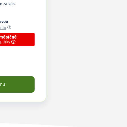
e za vás
levou
arma
 měsíčně
oplňky
enu