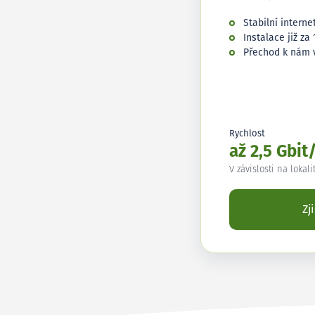
Stabilní interne
Instalace již za 
Přechod k nám 
Rychlost
až 2,5 Gbit
V závislosti na lokali
Zj