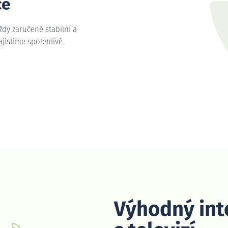
ce
vždy zaručeně stabilní a
zajistíme spolehlivé
Výhodný int