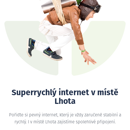
Superrychlý internet v místě
Lhota
Pořiďte si pevný internet, který je vždy zaručeně stabilní a
rychlý. I v místě Lhota zajistíme spolehlivé připojení.