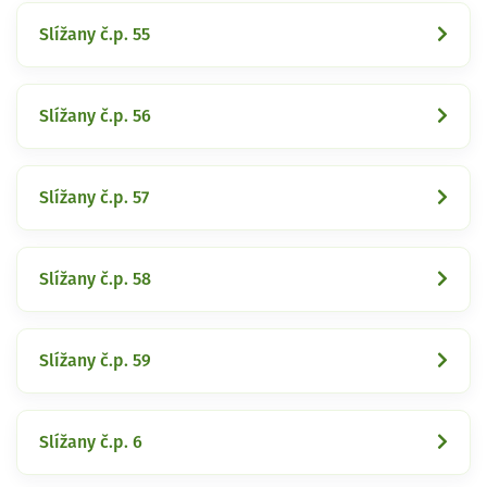
Slížany č.p. 55
Slížany č.p. 56
Slížany č.p. 57
Slížany č.p. 58
Slížany č.p. 59
Slížany č.p. 6