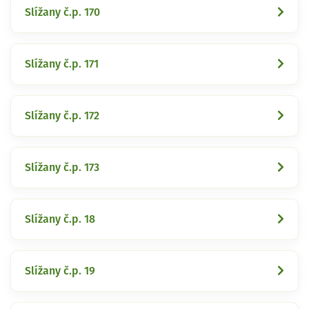
Slížany č.p. 170
Slížany č.p. 171
Slížany č.p. 172
Slížany č.p. 173
Slížany č.p. 18
Slížany č.p. 19