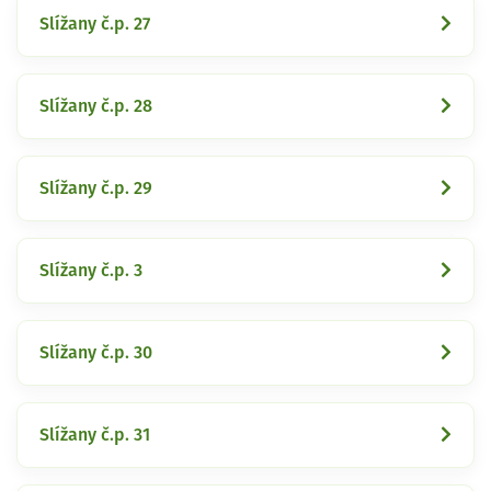
Slížany č.p. 27
Slížany č.p. 28
Slížany č.p. 29
Slížany č.p. 3
Slížany č.p. 30
Slížany č.p. 31