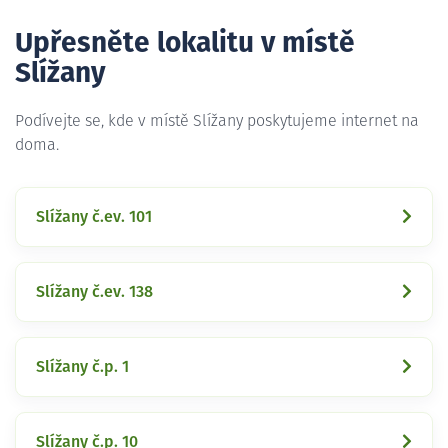
Upřesněte lokalitu v místě
Slížany
Podívejte se, kde v místě Slížany poskytujeme internet na
doma.
Slížany č.ev. 101
Slížany č.ev. 138
Slížany č.p. 1
Slížany č.p. 10