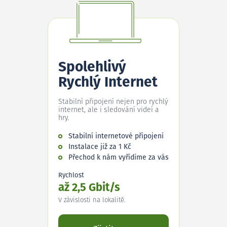
Spolehlivý
Rychlý Internet
Stabilní připojení nejen pro rychlý
internet, ale i sledování videí a
hry.
Stabilní internetové připojení
Instalace již za 1 Kč
Přechod k nám vyřídíme za vás
Rychlost
až 2,5 Gbit/s
V závislosti na lokalitě.