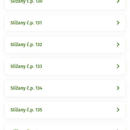
Slížany č.p. 130
Slížany č.p. 131
Slížany č.p. 132
Slížany č.p. 133
Slížany č.p. 134
Slížany č.p. 135