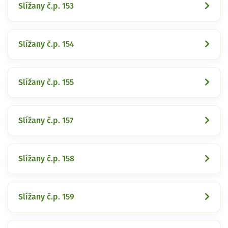
Slížany č.p. 153
Slížany č.p. 154
Slížany č.p. 155
Slížany č.p. 157
Slížany č.p. 158
Slížany č.p. 159