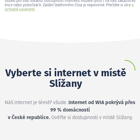
služeb pro vaši lokalitu. Dostupnost internetu můžete zjistit i na naší zákaznické
lince nebo pobočkách. Zadání telefonního čísla je nepovinné. Přečtěte si více
o
ochraně soukromí
.
Vyberte si internet v místě
Slížany
Náš internet je téměř všude.
Internet od WIA pokrývá přes
99 % domácností
v České republice.
Ověřte si dostupnosti v místě Slížany.