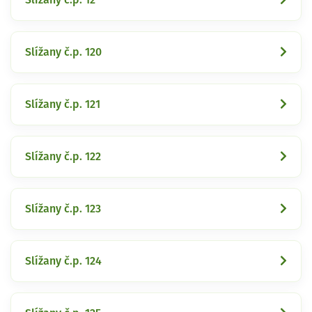
Slížany č.p. 120
Slížany č.p. 121
Slížany č.p. 122
Slížany č.p. 123
Slížany č.p. 124