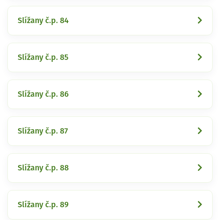
Slížany č.p. 84
Slížany č.p. 85
Slížany č.p. 86
Slížany č.p. 87
Slížany č.p. 88
Slížany č.p. 89