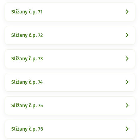
Slížany č.p. 71
Slížany č.p. 72
Slížany č.p. 73
Slížany č.p. 74
Slížany č.p. 75
Slížany č.p. 76