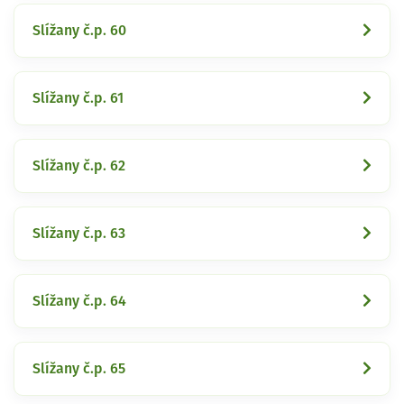
Slížany č.p. 60
Slížany č.p. 61
Slížany č.p. 62
Slížany č.p. 63
Slížany č.p. 64
Slížany č.p. 65