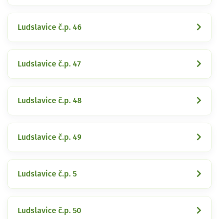
Ludslavice č.p. 46
Ludslavice č.p. 47
Ludslavice č.p. 48
Ludslavice č.p. 49
Ludslavice č.p. 5
Ludslavice č.p. 50