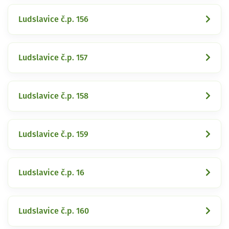
Ludslavice č.p. 156
Ludslavice č.p. 157
Ludslavice č.p. 158
Ludslavice č.p. 159
Ludslavice č.p. 16
Ludslavice č.p. 160