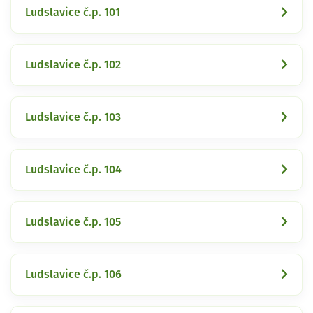
Ludslavice č.p. 101
Ludslavice č.p. 102
Ludslavice č.p. 103
Ludslavice č.p. 104
Ludslavice č.p. 105
Ludslavice č.p. 106