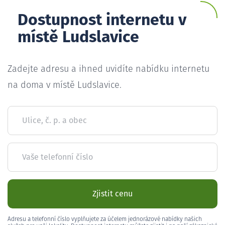
Dostupnost internetu v
místě Ludslavice
Zadejte adresu a ihned uvidíte nabídku internetu
na doma v místě Ludslavice.
Ulice, č. p. a obec
Vaše telefonní číslo
Zjistit cenu
Adresu a telefonní číslo vyplňujete za účelem jednorázové nabídky našich