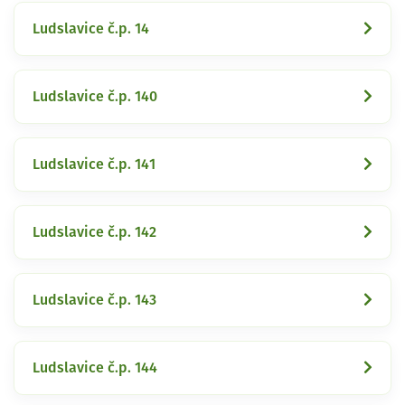
Ludslavice č.p. 14
Ludslavice č.p. 140
Ludslavice č.p. 141
Ludslavice č.p. 142
Ludslavice č.p. 143
Ludslavice č.p. 144