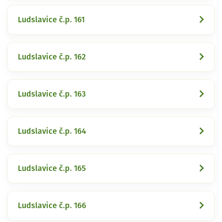
Ludslavice č.p. 161
Ludslavice č.p. 162
Ludslavice č.p. 163
Ludslavice č.p. 164
Ludslavice č.p. 165
Ludslavice č.p. 166