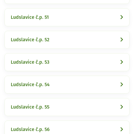
Ludslavice č.p. 51
Ludslavice č.p. 52
Ludslavice č.p. 53
Ludslavice č.p. 54
Ludslavice č.p. 55
Ludslavice č.p. 56