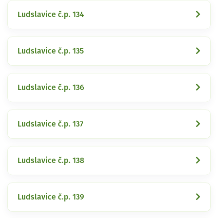
Ludslavice č.p. 134
Ludslavice č.p. 135
Ludslavice č.p. 136
Ludslavice č.p. 137
Ludslavice č.p. 138
Ludslavice č.p. 139