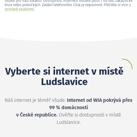
služeb pro vaši lokalitu. Dostupnost internetu můžete zjistit i na naší zákaznické
lince nebo pobočkách. Zadání telefonního čísla je nepovinné. Přečtěte si více
o
ochraně soukromí
.
Vyberte si internet v místě
Ludslavice
Náš internet je téměř všude.
Internet od WIA pokrývá přes
99 % domácností
v České republice.
Ověřte si dostupnosti v místě
Ludslavice.