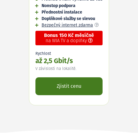
Nonstop podpora
Přednostní instalace
Doplňkové služby se slevou
Bezpečný internet zdarma
Bonus 150 Kč měsíčně
na WIA TV a doplňky
Rychlost
až 2,5 Gbit/s
V závislosti na lokalitě.
Zjistit cenu