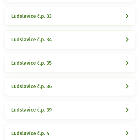
Ludslavice č.p. 33
Ludslavice č.p. 34
Ludslavice č.p. 35
Ludslavice č.p. 36
Ludslavice č.p. 39
Ludslavice č.p. 4