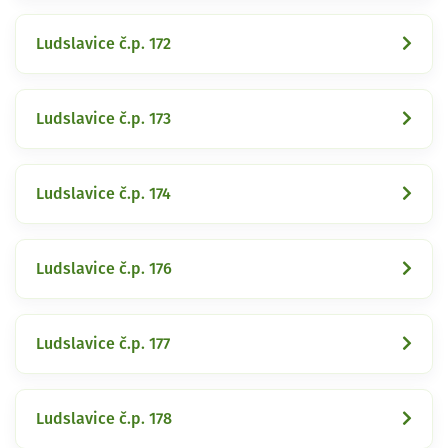
Ludslavice č.p. 172
Ludslavice č.p. 173
Ludslavice č.p. 174
Ludslavice č.p. 176
Ludslavice č.p. 177
Ludslavice č.p. 178