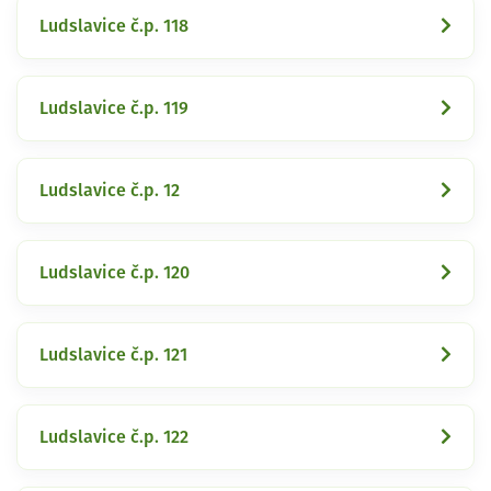
Ludslavice č.p. 118
Ludslavice č.p. 119
Ludslavice č.p. 12
Ludslavice č.p. 120
Ludslavice č.p. 121
Ludslavice č.p. 122