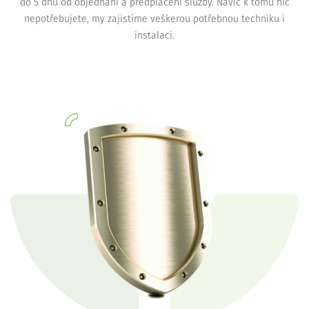
do 5 dnů od objednání a předplacení služby. Navíc k tomu nic
nepotřebujete, my zajistíme veškerou potřebnou techniku i
instalaci.