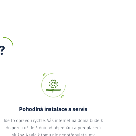
?
Pohodlná instalace a servis
Jde to opravdu rychle. Váš internet na doma bude k
dispozici už do 5 dnů od objednání a předplacení
služby. Navíc k tomu nic nepotřebujete, my