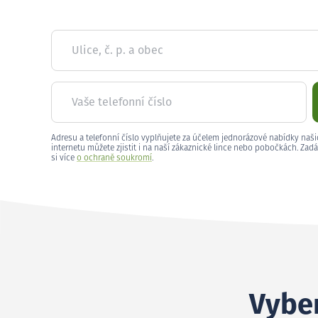
Ulice, č. p. a obec
Vaše telefonní číslo
Adresu a telefonní číslo vyplňujete za účelem jednorázové nabídky naši
internetu můžete zjistit i na naší zákaznické lince nebo pobočkách. Zadá
si více
o ochraně soukromí
.
Vyber