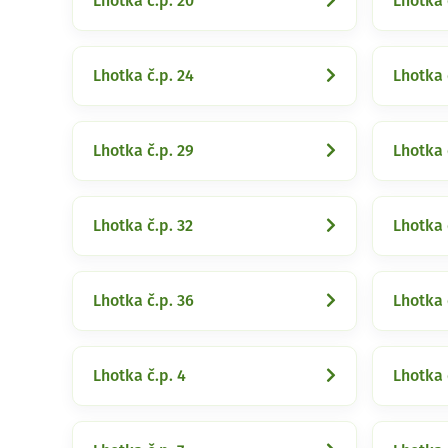
Lhotka č.p. 20
Lhotka 
Lhotka č.p. 24
Lhotka 
Lhotka č.p. 29
Lhotka 
Lhotka č.p. 32
Lhotka 
Lhotka č.p. 36
Lhotka 
Lhotka č.p. 4
Lhotka 