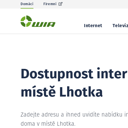
Domácí
Firemní
Internet
Televi
Dostupnost inter
místě Lhotka
Zadejte adresu a ihned uvidíte nabídku i
doma v místě Lhotka.