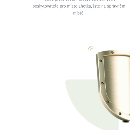
poskytovatele pro místo Lhotka, jste na správném
místě.