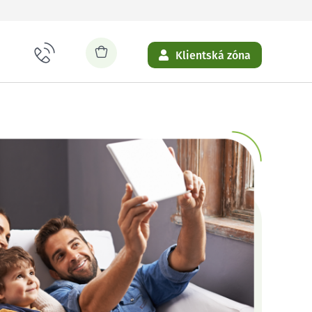
Klientská zóna