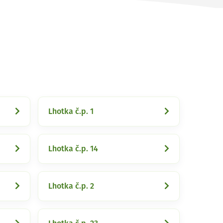
Lhotka č.p. 1
Lhotka č.p. 14
Lhotka č.p. 2