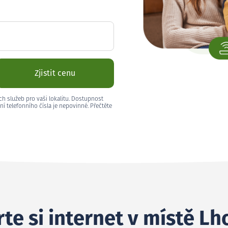
Zjistit cenu
ch služeb pro vaši lokalitu. Dostupnost
ní telefonního čísla je nepovinné. Přečtěte
te si internet v místě Lh