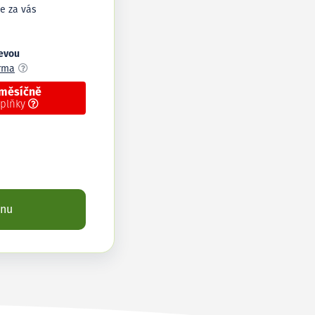
e za vás
levou
arma
 měsíčně
oplňky
enu