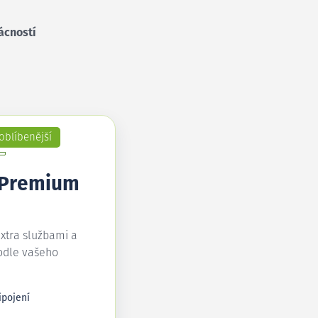
ácností
oblíbenější
 Premium
extra službami a
odle vašeho
ipojení