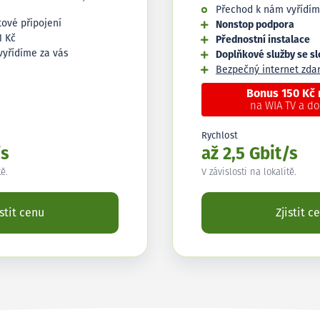
Přechod k nám vyřídím
tové připojení
Nonstop podpora
1 Kč
Přednostní instalace
vyřídíme za vás
Doplňkové služby se s
Bezpečný internet zd
Bonus 150 Kč
na WIA TV a d
Rychlost
/s
až 2,5 Gbit/s
tě.
V závislosti na lokalitě.
istit cenu
Zjistit c