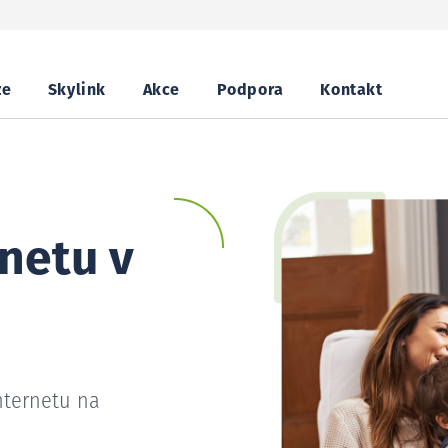
ze
Skylink
Akce
Podpora
Kontakt
netu v
nternetu na