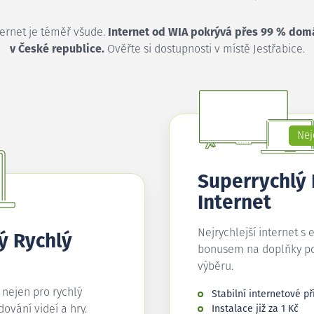
ternet je téměř všude.
Internet od WIA pokrývá přes 99 % dom
v České republice.
Ověřte si dostupnosti v místě Jestřabice.
Nej
Superrychlý
Internet
Nejrychlejší internet s 
ý Rychlý
bonusem na doplňky p
výběru.
í nejen pro rychlý
Stabilní internetové př
edování videí a hry.
Instalace již za 1 Kč