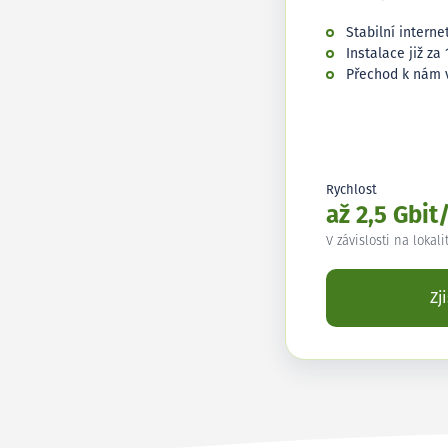
Stabilní interne
Instalace již za 
Přechod k nám 
Rychlost
až 2,5 Gbit
V závislosti na lokali
Zj