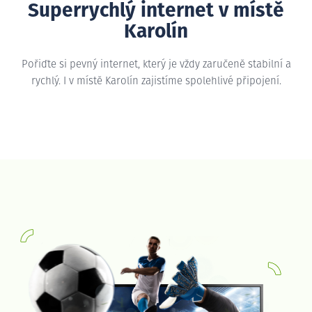
Superrychlý internet v místě
Karolín
Pořiďte si pevný internet, který je vždy zaručeně stabilní a
rychlý. I v místě Karolín zajistíme spolehlivé připojení.