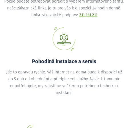
Pokud budete potřebovat poradit s výběrem internetového tarifu,
naše zákaznická linka je tu pro vás k dispozici 24 hodin denně.
Linka zákaznické podpory:
211 151 211
Pohodlná instalace a servis
Jde to opravdu rychle. Váš internet na doma bude k dispozici už
do 5 dnů od objednání a předplacení služby. Navíc k tomu nic
nepotřebujete, my zajistíme veškerou potřebnou techniku i
instalaci.