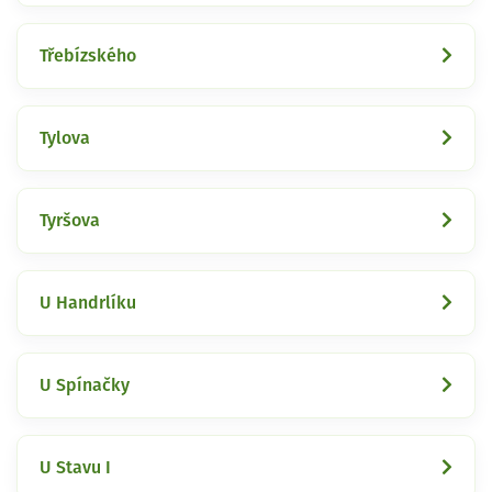
Třebízského
Tylova
Tyršova
U Handrlíku
U Spínačky
U Stavu I