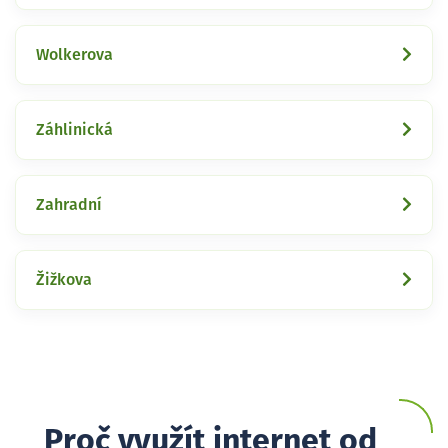
Wolkerova
Záhlinická
Zahradní
Žižkova
Proč využít internet od