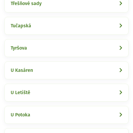
Třešňové sady
Tučapská
Tyršova
U Kasáren
U Letiště
U Potoka