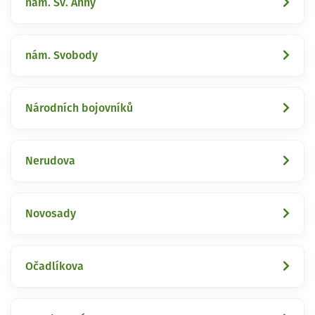
nám. Sv. Anny
nám. Svobody
Národních bojovníků
Nerudova
Novosady
Očadlíkova