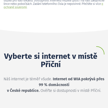
služeb pro vaši lokalitu. Dostupnost internetu můžete zjistit i na naší zákaznické
lince nebo pobočkách. Zadání telefonního čísla je nepovinné. Přečtěte si více
o
ochraně soukromí
.
Vyberte si internet v místě
Příční
Náš internet je téměř všude.
Internet od WIA pokrývá přes
99 % domácností
v České republice.
Ověřte si dostupnosti v místě Příční.