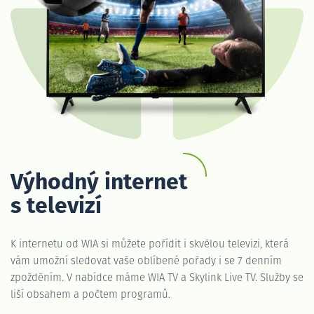
Výhodný internet
s televizí
K internetu od WIA si můžete pořídit i skvělou televizi, která
vám umožní sledovat vaše oblíbené pořady i se 7 denním
zpožděním. V nabídce máme WIA TV a Skylink Live TV. Služby se
liší obsahem a počtem programů.