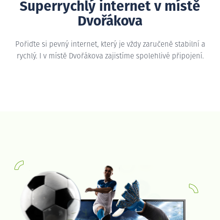
Superrychlý internet v místě
Dvořákova
Pořiďte si pevný internet, který je vždy zaručeně stabilní a
rychlý. I v místě Dvořákova zajistíme spolehlivé připojení.