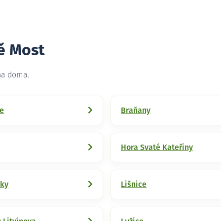
ě Most
 na doma.
ce
Braňany
Hora Svaté Kateřiny
uky
Lišnice