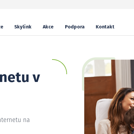
ze
Skylink
Akce
Podpora
Kontakt
netu v
nternetu na