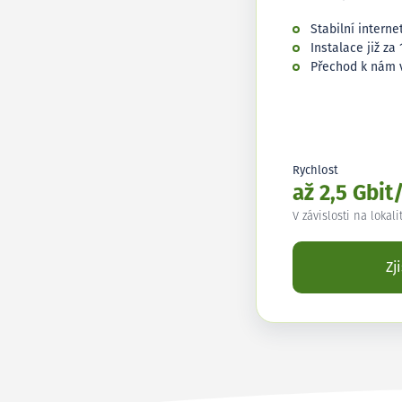
Stabilní interne
Instalace již za 
Přechod k nám 
Rychlost
až 2,5 Gbit
V závislosti na lokali
Zj