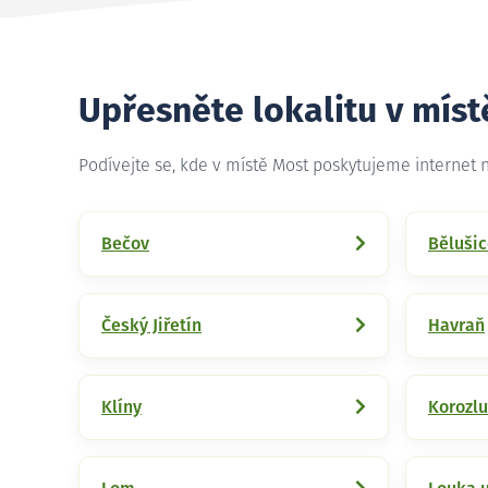
Upřesněte lokalitu v míst
Podívejte se, kde v místě Most poskytujeme internet
Bečov
Běluši
Český Jiřetín
Havraň
Klíny
Korozl