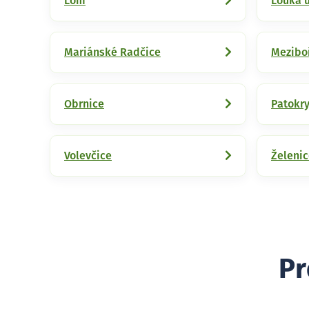
Lom
Louka u
Mariánské Radčice
Mezibo
Obrnice
Patokry
Volevčice
Želeni
Pr