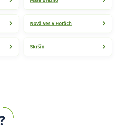
Malé Březno
Nová Ves v Horách
Skršín
?