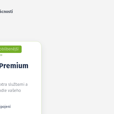
ácností
oblíbenější
 Premium
extra službami a
odle vašeho
ipojení