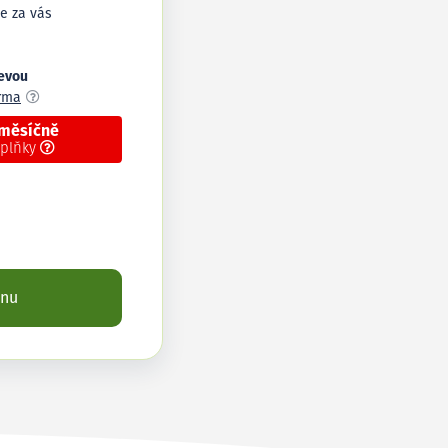
e za vás
levou
arma
 měsíčně
oplňky
enu