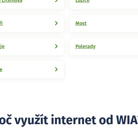
 Litvínova
Lužice
ří
Most
je
Polerady
ce
oč využít internet od WIA