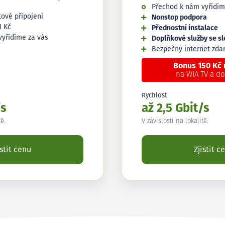
Přechod k nám vyřídím
tové připojení
Nonstop podpora
1 Kč
Přednostní instalace
vyřídíme za vás
Doplňkové služby se s
Bezpečný internet zd
Bonus 150 Kč
na WIA TV a d
Rychlost
/s
až 2,5 Gbit/s
tě.
V závislosti na lokalitě.
istit cenu
Zjistit c