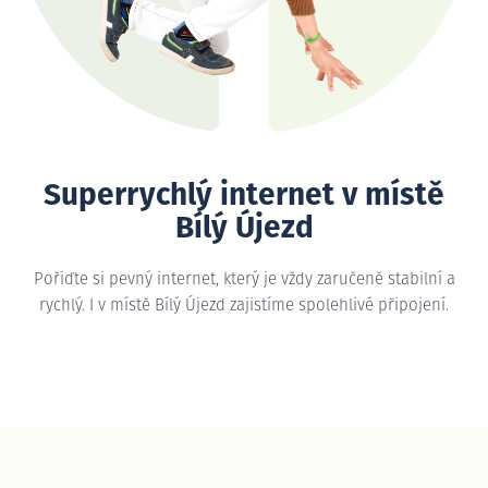
Superrychlý internet v místě
Bílý Újezd
Pořiďte si pevný internet, který je vždy zaručeně stabilní a
rychlý. I v místě Bílý Újezd zajistíme spolehlivé připojení.