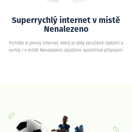
Superrychlý internet v místě
Nenalezeno
Pořiďte si pevný internet, který je vždy zaručeně stabilní a
rychlý. I v místě Nenalezeno zajistíme spolehlivé připojení.