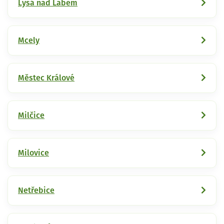
Lysá nad Labem
Mcely
Městec Králové
Milčice
Milovice
Netřebice