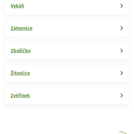
Vykáň
Záhornice
Zbožíčko
Žitovlice
Zvěřínek