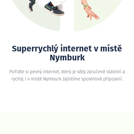
Superrychlý internet v místě
Nymburk
Pořiďte si pevný internet, který je vždy zaručeně stabilní a
rychlý. I v místě Nymburk zajistíme spolehlivé připojení.