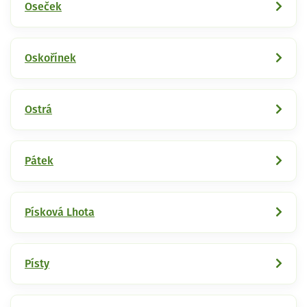
Oseček
Oskořínek
Ostrá
Pátek
Písková Lhota
Písty