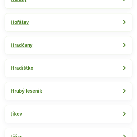
Hořátev
Hradčany
Hradištko
Hrubý Jeseník
Jíkev
Jiřice