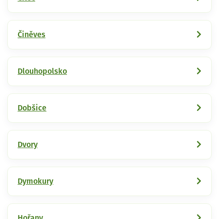
Činěves
Dlouhopolsko
Dobšice
Dvory
Dymokury
Hořany