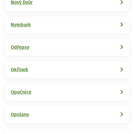
Nový Dvůr
Nymburk
Odřepsy
Okřínek
Opočnice
Opolany