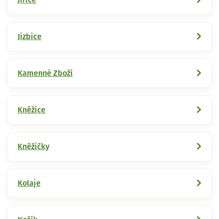
Jizbice
Kamenné Zboží
Kněžice
Kněžičky
Kolaje