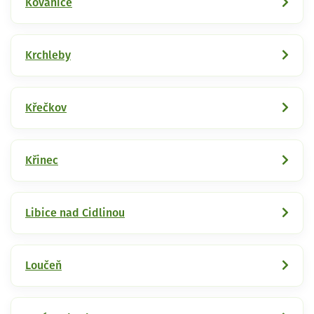
Kovanice
Krchleby
Křečkov
Křinec
Libice nad Cidlinou
Loučeň