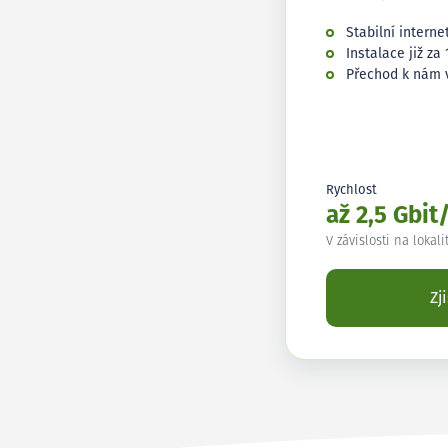
Stabilní interne
Instalace již za 
Přechod k nám 
Rychlost
až 2,5 Gbit
V závislosti na lokali
Zj