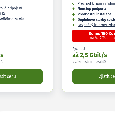
Přechod k nám vyřídím
tové připojení
Nonstop podpora
1 Kč
Přednostní instalace
vyřídíme za vás
Doplňkové služby se s
Bezpečný internet zd
Bonus 150 Kč
na WIA TV a d
Rychlost
/s
až 2,5 Gbit/s
tě.
V závislosti na lokalitě.
istit cenu
Zjistit c