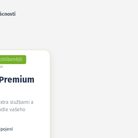
ácností
oblíbenější
 Premium
extra službami a
odle vašeho
ipojení