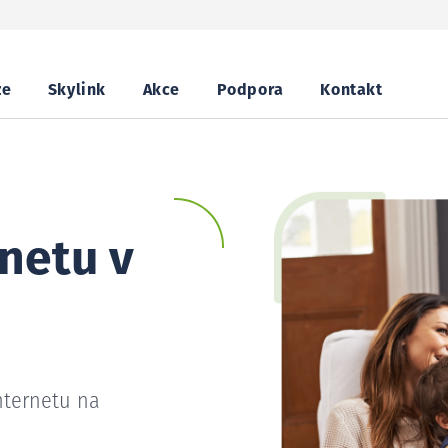
ze
Skylink
Akce
Podpora
Kontakt
netu v
nternetu na