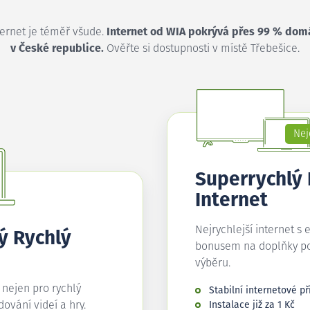
ternet je téměř všude.
Internet od WIA pokrývá přes 99 % dom
v České republice.
Ověřte si dostupnosti v místě Třebešice.
Nej
Superrychlý
Internet
Nejrychlejší internet s 
ý Rychlý
bonusem na doplňky p
výběru.
í nejen pro rychlý
Stabilní internetové př
edování videí a hry.
Instalace již za 1 Kč