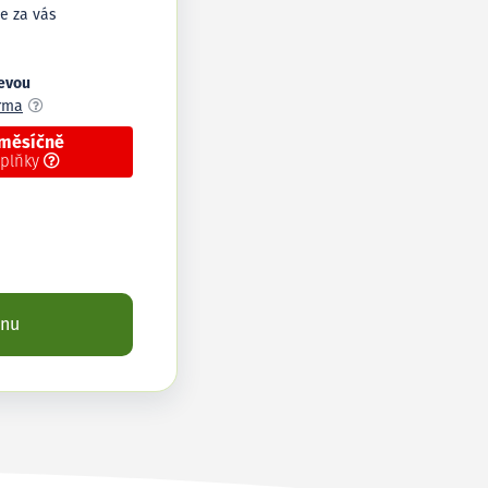
e za vás
levou
arma
 měsíčně
oplňky
enu