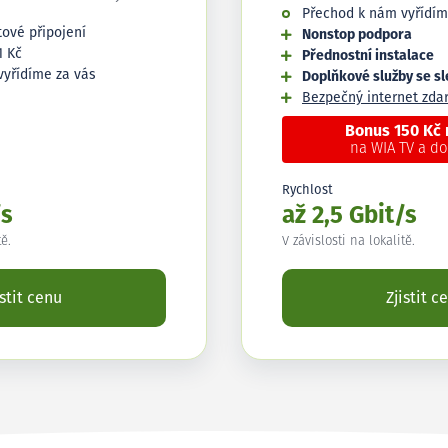
Přechod k nám vyřídím
tové připojení
Nonstop podpora
1 Kč
Přednostní instalace
vyřídíme za vás
Doplňkové služby se s
Bezpečný internet zd
Bonus 150 Kč
na WIA TV a d
Rychlost
/s
až 2,5 Gbit/s
tě.
V závislosti na lokalitě.
istit cenu
Zjistit c