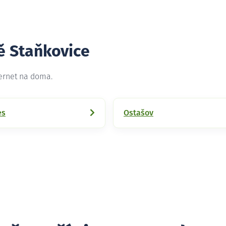
ě Staňkovice
ternet na doma.
es
Ostašov