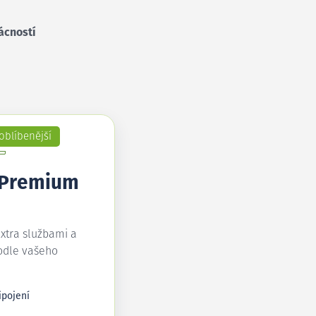
ácností
oblíbenější
 Premium
extra službami a
odle vašeho
ipojení