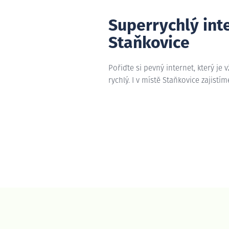
Superrychlý int
Staňkovice
Pořiďte si pevný internet, který je 
rychlý. I v místě Staňkovice zajistí