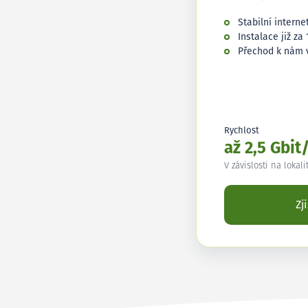
Stabilní interne
Instalace již za 
Přechod k nám 
Rychlost
až 2,5 Gbit
V závislosti na lokali
Zj