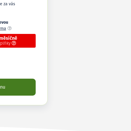
e za vás
levou
arma
 měsíčně
oplňky
enu