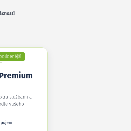
ácností
oblíbenější
 Premium
extra službami a
odle vašeho
ipojení