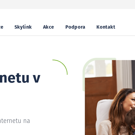
ze
Skylink
Akce
Podpora
Kontakt
netu v
nternetu na