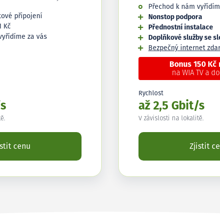
Přechod k nám vyřídím
tové připojení
Nonstop podpora
1 Kč
Přednostní instalace
vyřídíme za vás
Doplňkové služby se s
Bezpečný internet zd
Bonus 150 Kč
na WIA TV a d
Rychlost
/s
až 2,5 Gbit/s
tě.
V závislosti na lokalitě.
istit cenu
Zjistit c