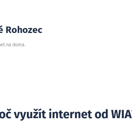
tě Rohozec
net na doma.
oč využít internet od WIA