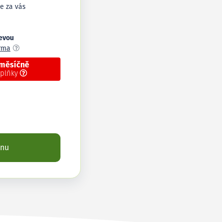
e za vás
levou
arma
 měsíčně
oplňky
enu