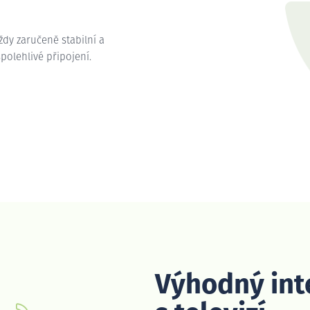
vždy zaručeně stabilní a
spolehlivé připojení.
Výhodný int