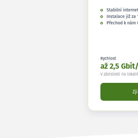
Stabilní interne
Instalace již za 
Přechod k nám 
Rychlost
až 2,5 Gbit
V závislosti na lokali
Zj