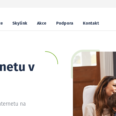
ze
Skylink
Akce
Podpora
Kontakt
netu v
nternetu na