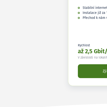
Stabilní interne
Instalace již za 
Přechod k nám 
Rychlost
až 2,5 Gbit
V závislosti na lokali
Zj