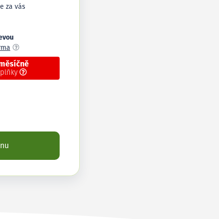
e za vás
levou
arma
 měsíčně
oplňky
enu