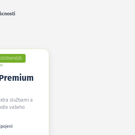
ácností
oblíbenější
 Premium
extra službami a
odle vašeho
ipojení