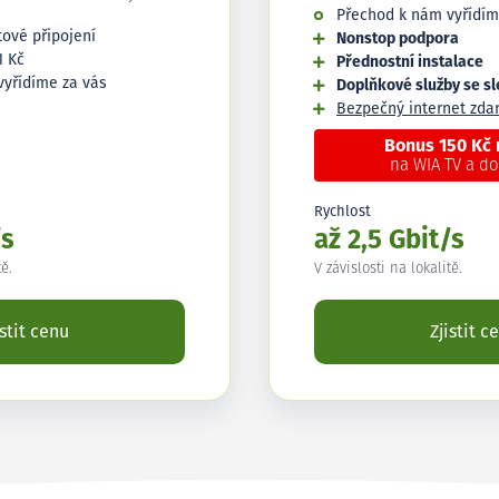
Přechod k nám vyřídím
tové připojení
Nonstop podpora
1 Kč
Přednostní instalace
vyřídíme za vás
Doplňkové služby se s
Bezpečný internet zd
Bonus 150 Kč
na WIA TV a d
Rychlost
/s
až 2,5 Gbit/s
tě.
V závislosti na lokalitě.
istit cenu
Zjistit c