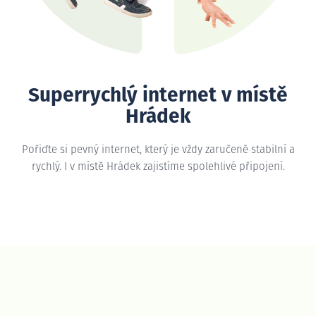
Superrychlý internet v místě
Hrádek
Pořiďte si pevný internet, který je vždy zaručeně stabilní a
rychlý. I v místě Hrádek zajistíme spolehlivé připojení.