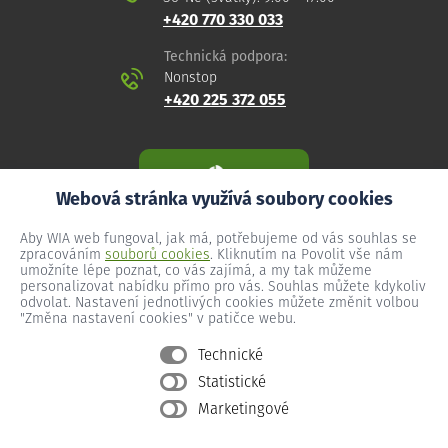
+420 770 330 033
Technická podpora:
Nonstop
+420 225 372 055
Webová stránka využívá soubory cookies
Aby WIA web fungoval, jak má, potřebujeme od vás souhlas se
zpracováním
souborů cookies
. Kliknutím na Povolit vše nám
umožníte lépe poznat, co vás zajímá, a my tak můžeme
personalizovat nabídku přímo pro vás. Souhlas můžete kdykoliv
odvolat. Nastavení jednotlivých cookies můžete změnit volbou
"Změna nastavení cookies" v patičce webu.
Technické
Statistické
Všeobecné podmínky
Marketingové
Ochrana osobních údajů