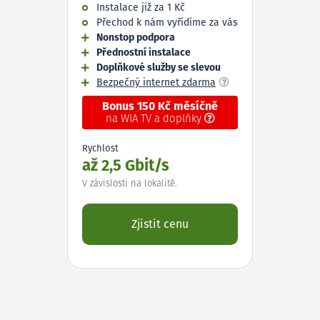
Instalace již za 1 Kč
Přechod k nám vyřídíme za vás
Nonstop podpora
Přednostní instalace
Doplňkové služby se slevou
Bezpečný internet zdarma
Bonus 150 Kč měsíčně
na WIA TV a doplňky
Rychlost
až 2,5 Gbit/s
V závislosti na lokalitě.
Zjistit cenu