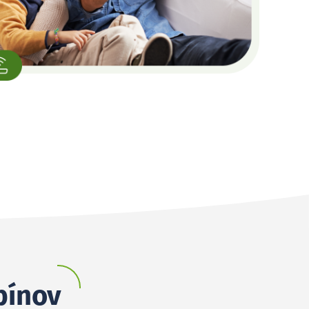
bínov