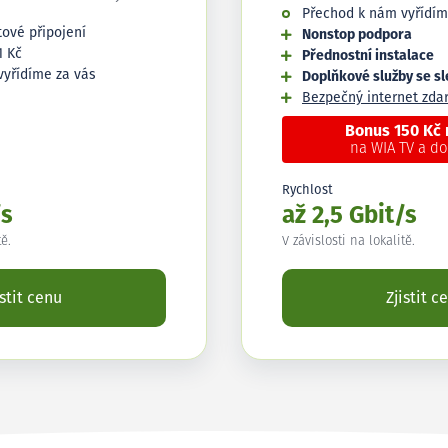
Přechod k nám vyřídím
tové připojení
Nonstop podpora
1 Kč
Přednostní instalace
vyřídíme za vás
Doplňkové služby se s
Bezpečný internet zd
Bonus 150 Kč
na WIA TV a d
Rychlost
/s
až 2,5 Gbit/s
tě.
V závislosti na lokalitě.
istit cenu
Zjistit c