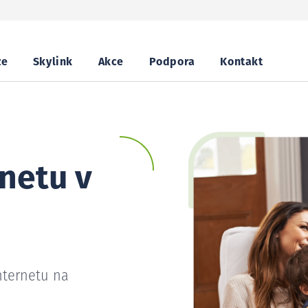
ze
Skylink
Akce
Podpora
Kontakt
netu v
nternetu na