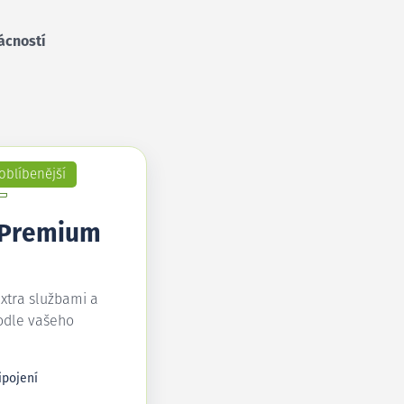
ácností
oblíbenější
 Premium
extra službami a
odle vašeho
ipojení