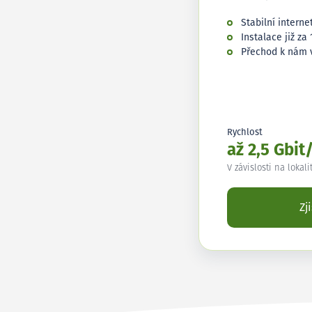
Stabilní interne
Instalace již za 
Přechod k nám 
Rychlost
až 2,5 Gbit
V závislosti na lokali
Zj