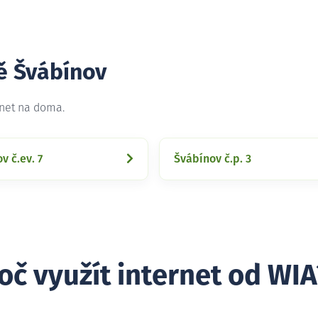
ě Švábínov
rnet na doma.
v č.ev. 7
Švábínov č.p. 3
oč využít internet od WIA