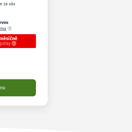
e za vás
levou
arma
 měsíčně
oplňky
enu