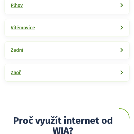
Plhov
Vilémovice
Zadní
Zhoř
Proč využít internet od
WIA?