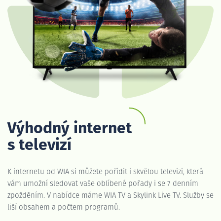
Výhodný internet
s televizí
K internetu od WIA si můžete pořídit i skvělou televizi, která
vám umožní sledovat vaše oblíbené pořady i se 7 denním
zpožděním. V nabídce máme WIA TV a Skylink Live TV. Služby se
liší obsahem a počtem programů.