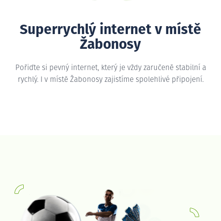
Superrychlý internet v místě
Žabonosy
Pořiďte si pevný internet, který je vždy zaručeně stabilní a
rychlý. I v místě Žabonosy zajistíme spolehlivé připojení.