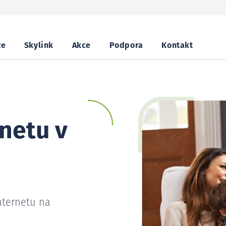
ze
Skylink
Akce
Podpora
Kontakt
netu v
nternetu na