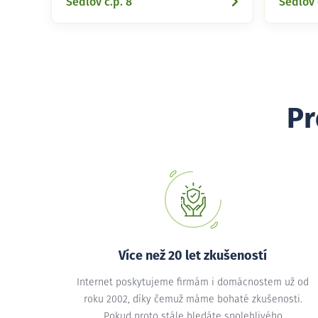
Sedlov č.p. 8
Sedlov 
Pr
Více než 20 let zkušeností
Internet poskytujeme firmám i domácnostem už od
roku 2002, díky čemuž máme bohaté zkušenosti.
Pokud proto stále hledáte spolehlivého