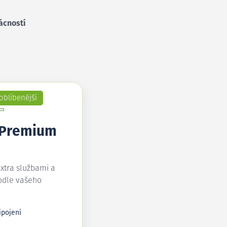
ácností
oblíbenější
 Premium
extra službami a
odle vašeho
ipojení