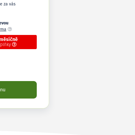
e za vás
levou
arma
 měsíčně
oplňky
enu