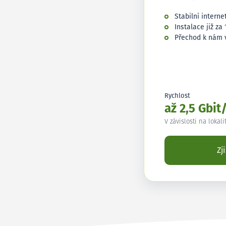
Stabilní interne
Instalace již za 
Přechod k nám 
Rychlost
až 2,5 Gbit
V závislosti na lokali
Zj