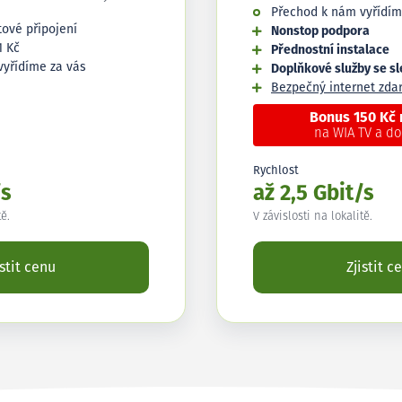
Přechod k nám vyřídím
tové připojení
Nonstop podpora
1 Kč
Přednostní instalace
vyřídíme za vás
Doplňkové služby se s
Bezpečný internet zd
Bonus 150 Kč
na WIA TV a d
Rychlost
/s
až 2,5 Gbit/s
tě.
V závislosti na lokalitě.
istit cenu
Zjistit c