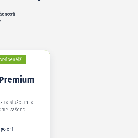
ácností
.
oblíbenější
 Premium
extra službami a
odle vašeho
ipojení