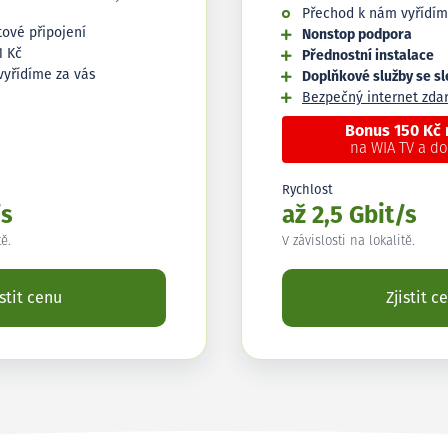
Přechod k nám vyřídím
tové připojení
Nonstop podpora
1 Kč
Přednostní instalace
vyřídíme za vás
Doplňkové služby se s
Bezpečný internet zd
Bonus 150 Kč
na WIA TV a d
Rychlost
/s
až 2,5 Gbit/s
tě.
V závislosti na lokalitě.
istit cenu
Zjistit c