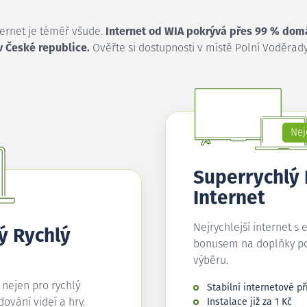
ternet je téměř všude.
Internet od WIA pokrývá přes 99 % dom
v České republice.
Ověřte si dostupnosti v místě Polní Voděrady
Nej
Superrychlý
Internet
Nejrychlejší internet s 
ý Rychlý
bonusem na doplňky p
výběru.
í nejen pro rychlý
Stabilní internetové př
edování videí a hry.
Instalace již za 1 Kč