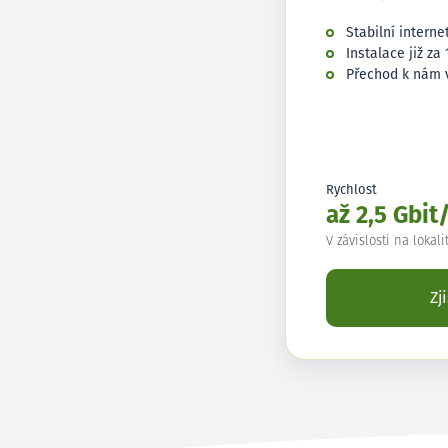
Stabilní interne
Instalace již za 
Přechod k nám 
Rychlost
až 2,5 Gbit
V závislosti na lokali
Zj