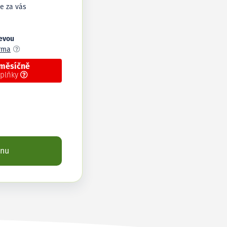
e za vás
levou
arma
 měsíčně
oplňky
enu