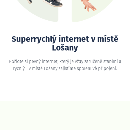
Superrychlý internet v místě
Lošany
Pořiďte si pevný internet, který je vždy zaručeně stabilní a
rychlý. I v místě Lošany zajistíme spolehlivé připojení.