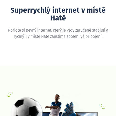
Superrychlý internet v místě
Hatě
Pořiďte si pevný internet, který je vždy zaručeně stabilní a
rychlý. I v místě Hatě zajistíme spolehlivé připojení.