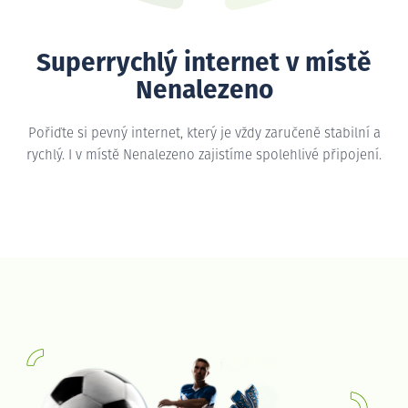
Superrychlý internet v místě
Nenalezeno
Pořiďte si pevný internet, který je vždy zaručeně stabilní a
rychlý. I v místě Nenalezeno zajistíme spolehlivé připojení.