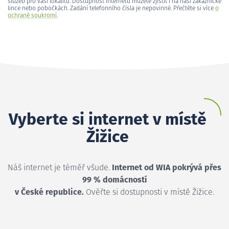
služeb pro vaši lokalitu. Dostupnost internetu můžete zjistit i na naší zákaznické
lince nebo pobočkách. Zadání telefonního čísla je nepovinné. Přečtěte si více
o
ochraně soukromí
.
Vyberte si internet v místě
Žižice
Náš internet je téměř všude.
Internet od WIA pokrývá přes
99 % domácností
v České republice.
Ověřte si dostupnosti v místě Žižice.