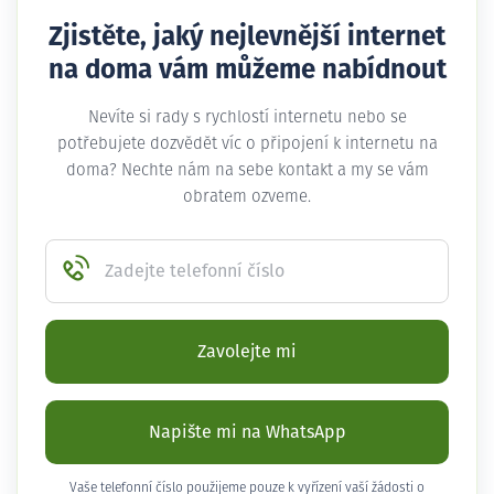
Zjistěte, jaký nejlevnější internet
na doma vám můžeme nabídnout
Nevíte si rady s rychlostí internetu nebo se
potřebujete dozvědět víc o připojení k internetu na
doma? Nechte nám na sebe kontakt a my se vám
obratem ozveme.
Zadejte telefonní číslo
Zavolejte mi
Napište mi na WhatsApp
Vaše telefonní číslo použijeme pouze k vyřízení vaší žádosti o