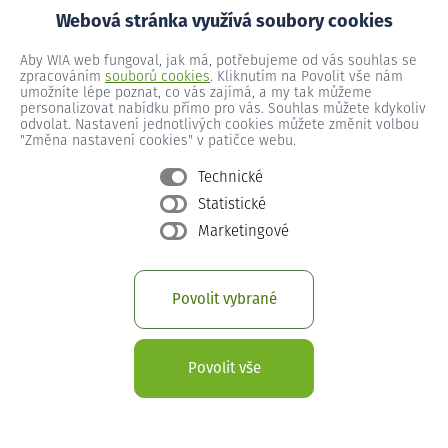
Webová stránka využívá soubory cookies
Vraný č.p. 217
Aby WIA web fungoval, jak má, potřebujeme od vás souhlas se
zpracováním
souborů cookies
. Kliknutím na Povolit vše nám
umožníte lépe poznat, co vás zajímá, a my tak můžeme
personalizovat nabídku přímo pro vás. Souhlas můžete kdykoliv
Vraný č.p. 218
odvolat. Nastavení jednotlivých cookies můžete změnit volbou
"Změna nastavení cookies" v patičce webu.
Technické
Vraný č.p. 219
Statistické
Marketingové
Vraný č.p. 22
Povolit vybrané
Vraný č.p. 220
Povolit vše
Vraný č.p. 221