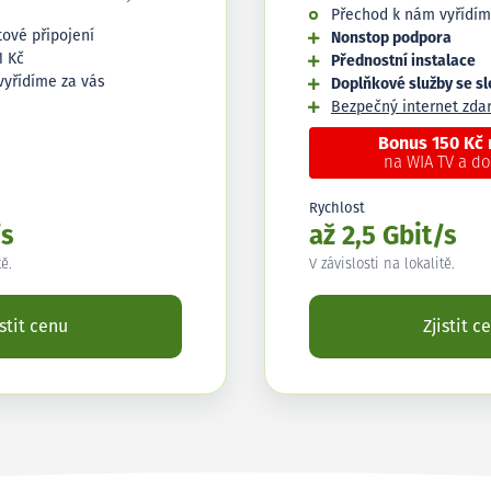
Přechod k nám vyřídím
tové připojení
Nonstop podpora
1 Kč
Přednostní instalace
vyřídíme za vás
Doplňkové služby se s
Bezpečný internet zd
Bonus 150 Kč
na WIA TV a d
Rychlost
/s
až 2,5 Gbit/s
tě.
V závislosti na lokalitě.
istit cenu
Zjistit c