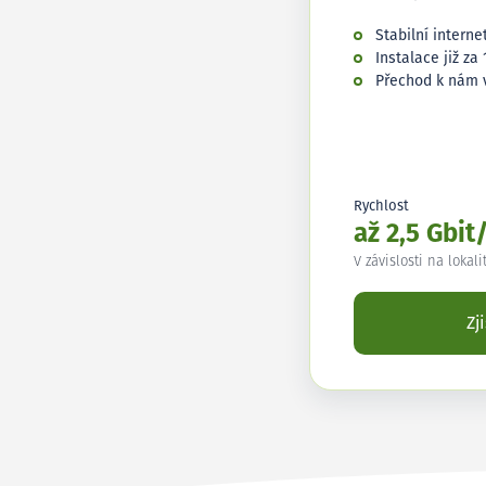
Stabilní interne
Instalace již za 
Přechod k nám 
Rychlost
až 2,5 Gbit
V závislosti na lokali
Zj