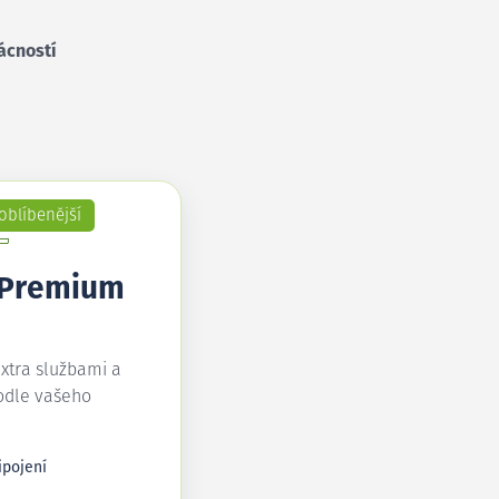
ácností
oblíbenější
 Premium
extra službami a
odle vašeho
ipojení