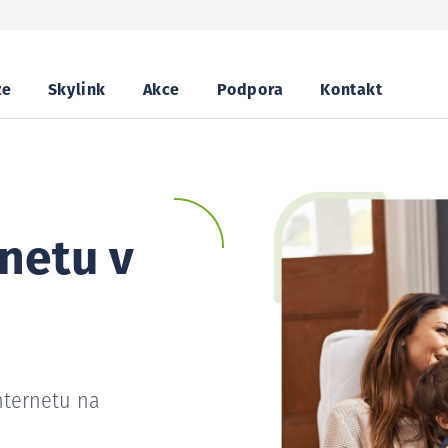
ze
Skylink
Akce
Podpora
Kontakt
netu v
nternetu na