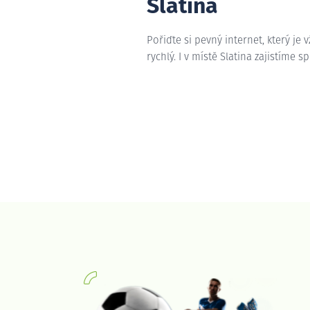
Slatina
Pořiďte si pevný internet, který je 
rychlý. I v místě Slatina zajistíme s