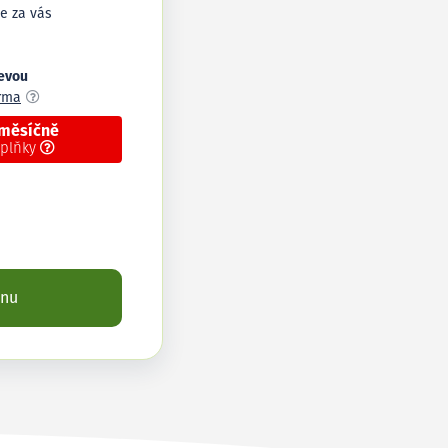
e za vás
levou
arma
 měsíčně
oplňky
enu