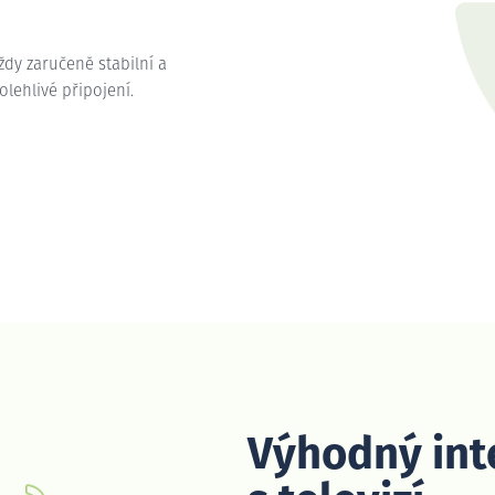
vždy zaručeně stabilní a
polehlivé připojení.
Výhodný int