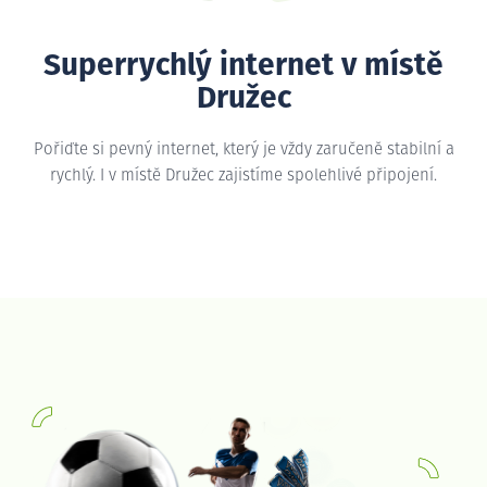
Superrychlý internet v místě
Družec
Pořiďte si pevný internet, který je vždy zaručeně stabilní a
rychlý. I v místě Družec zajistíme spolehlivé připojení.