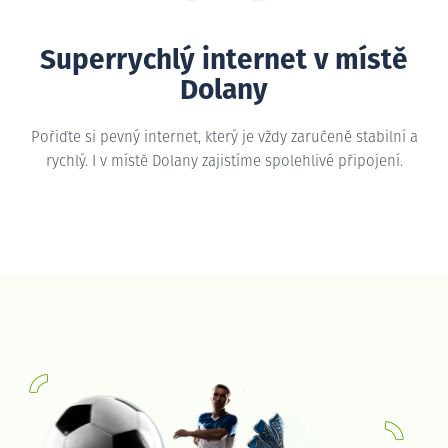
Superrychlý internet v místě
Dolany
Pořiďte si pevný internet, který je vždy zaručeně stabilní a
rychlý. I v místě Dolany zajistíme spolehlivé připojení.