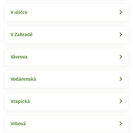
V uličce
V Zahradě
Vávrova
Vodárenská
Vrapická
Vrbová