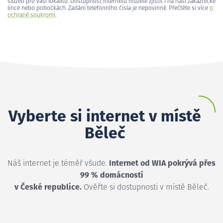
služeb pro vaši lokalitu. Dostupnost internetu můžete zjistit i na naší zákaznické
lince nebo pobočkách. Zadání telefonního čísla je nepovinné. Přečtěte si více
o
ochraně soukromí
.
Vyberte si internet v místě
Běleč
Náš internet je téměř všude.
Internet od WIA pokrývá přes
99 % domácností
v České republice.
Ověřte si dostupnosti v místě Běleč.