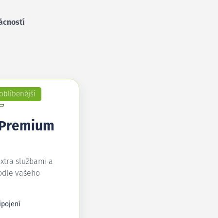
ácností
oblíbenější
 Premium
extra službami a
odle vašeho
ipojení