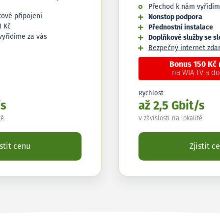
Přechod k nám vyřídím
tové připojení
Nonstop podpora
1 Kč
Přednostní instalace
vyřídíme za vás
Doplňkové služby se s
Bezpečný internet zd
Bonus 150 Kč
na WIA TV a d
Rychlost
/s
až 2,5 Gbit/s
tě.
V závislosti na lokalitě.
istit cenu
Zjistit c