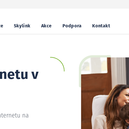
ze
Skylink
Akce
Podpora
Kontakt
netu v
nternetu na