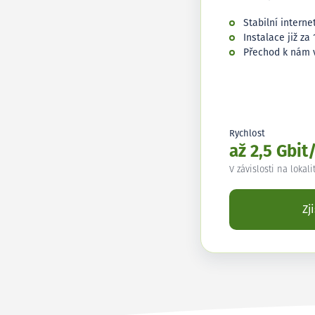
Stabilní interne
Instalace již za 
Přechod k nám 
Rychlost
až 2,5 Gbit
V závislosti na lokali
Zj