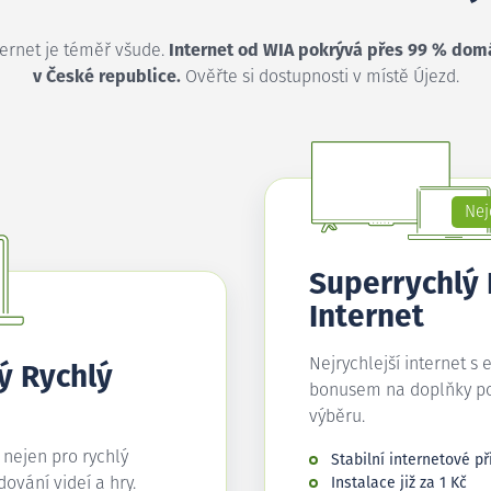
ternet je téměř všude.
Internet od WIA pokrývá přes 99 % dom
v České republice.
Ověřte si dostupnosti v místě Újezd.
Nej
Superrychlý
Internet
Nejrychlejší internet s 
ý Rychlý
bonusem na doplňky p
výběru.
í nejen pro rychlý
Stabilní internetové př
edování videí a hry.
Instalace již za 1 Kč