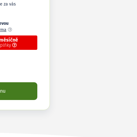
e za vás
levou
arma
 měsíčně
oplňky
enu