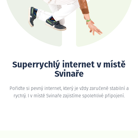
Superrychlý internet v místě
Svinaře
Pořiďte si pevný internet, který je vždy zaručeně stabilní a
rychlý. I v místě Svinaře zajistíme spolehlivé připojení.