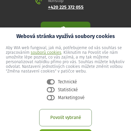
Nonstop
+420 225 372 055
Webová stránka využívá soubory cookies
Aby WIA web fungoval, jak má, potřebujeme od vás souhlas se
zpracováním
souborů cookies
. Kliknutím na Povolit vše nám
umožníte lépe poznat, co vás zajímá, a my tak můžeme
personalizovat nabídku přímo pro vás. Souhlas můžete kdykoliv
odvolat. Nastavení jednotlivých cookies můžete změnit volbou
"Změna nastavení cookies" v patičce webu.
Technické
Statistické
Všeobecné podmínky
Marketingové
Ochrana osobních údajů
Změna nastavení cookies
Povolit vybrané
Provozní podmínky předplacený internet
Provozní podmínky WIA Optika