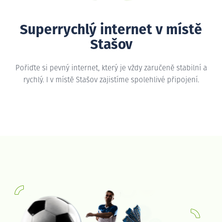
Superrychlý internet v místě
Stašov
Pořiďte si pevný internet, který je vždy zaručeně stabilní a
rychlý. I v místě Stašov zajistíme spolehlivé připojení.