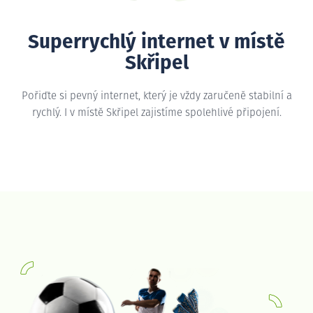
Superrychlý internet v místě
Skřipel
Pořiďte si pevný internet, který je vždy zaručeně stabilní a
rychlý. I v místě Skřipel zajistíme spolehlivé připojení.