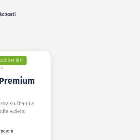
ácností
oblíbenější
 Premium
extra službami a
odle vašeho
ipojení