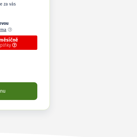
e za vás
levou
arma
 měsíčně
oplňky
enu