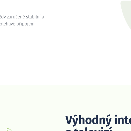
vždy zaručeně stabilní a
olehlivé připojení.
Výhodný int