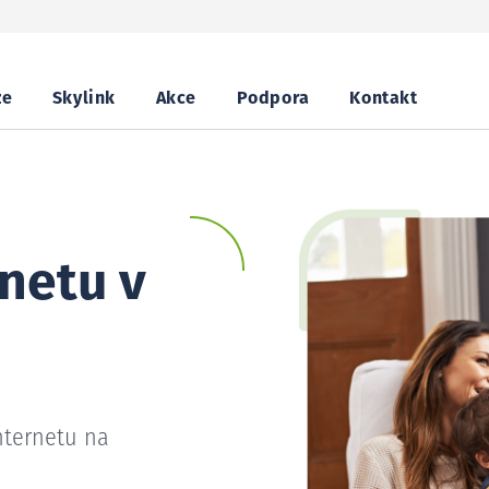
ze
Skylink
Akce
Podpora
Kontakt
netu v
nternetu na