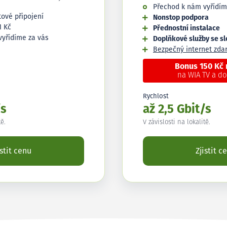
Přechod k nám vyřídím
tové připojení
Nonstop podpora
1 Kč
Přednostní instalace
vyřídíme za vás
Doplňkové služby se s
Bezpečný internet zd
Bonus 150 Kč
na WIA TV a d
Rychlost
/s
až 2,5 Gbit/s
tě.
V závislosti na lokalitě.
istit cenu
Zjistit c