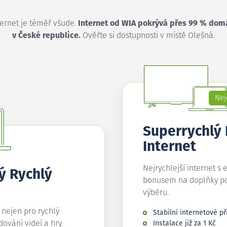
ternet je téměř všude.
Internet od WIA pokrývá přes 99 % dom
v České republice.
Ověřte si dostupnosti v místě Olešná.
Nej
Superrychlý
Internet
Nejrychlejší internet s 
ý Rychlý
bonusem na doplňky p
výběru.
í nejen pro rychlý
Stabilní internetové př
edování videí a hry.
Instalace již za 1 Kč