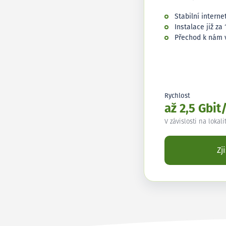
Stabilní interne
Instalace již za 
Přechod k nám 
Rychlost
až 2,5 Gbit
V závislosti na lokali
Zj