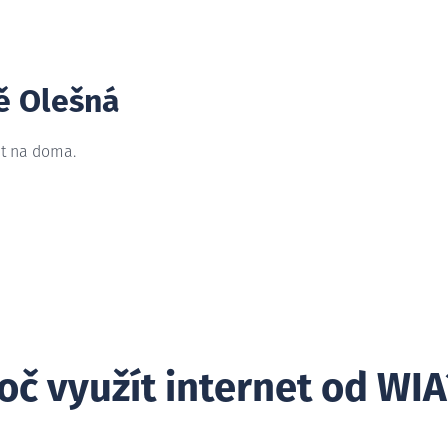
ě Olešná
et na doma.
oč využít internet od WIA