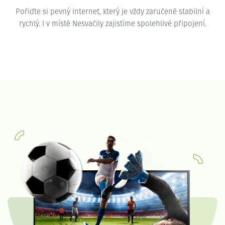
Pořiďte si pevný internet, který je vždy zaručeně stabilní a
rychlý. I v místě Nesvačily zajistíme spolehlivé připojení.